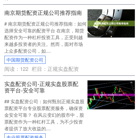
南京期货配资正规公司推荐指南
# 南京期货配资正规公司推荐指南：如何
选择安全可靠的配资平台 在南京，期货
配资作为一种杠杆投资工具，正受到越
来越多投资者的关注。然而，面对市场
上众多配资公司，如....
中国期货配资公司
阅读：
122
栏目：
正规实盘配资
实盘配资公司-正规实盘股票配
资平台-安全可靠
## 实盘配资公司：如何甄别正规实盘股
票配资平台专业股票配资服务，确保资
金安全可靠？ 在风云变幻的股市中，股
票配资作为一种杠杆工具，为不少投资
者提供了放大收益的....
专业股票配资服务