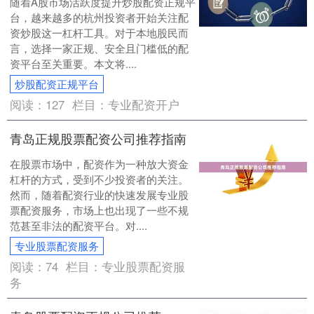
随着A股市场活跃度提升炒股配资正规平
台，越来越多的杭州投资者开始关注配
资炒股这一杠杆工具。对于本地股民而
言，选择一家正规、安全且门槛低的配
资平台至关重要。本文将....
炒股配资正规平台
阅读：
127
栏目：
专业配资开户
青岛正规股票配资公司推荐指南
在股票市场中，配资作为一种放大资金
杠杆的方式，受到不少投资者的关注。
然而，随着配资行业的快速发展专业股
票配资服务，市场上也出现了一些不规
范甚至非法的配资平台。对....
专业股票配资服务
阅读：
74
栏目：
专业股票配资服
务