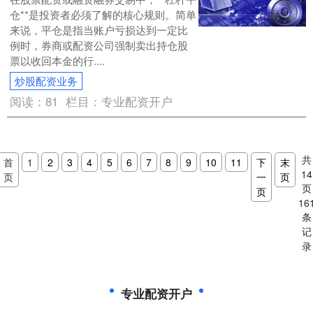
仓**是投资者必须了解的核心规则。简单
来说，平仓是指当账户亏损达到一定比
例时，券商或配资公司强制卖出持仓股
票以收回本金的行....
炒股配资业务
阅读：
81
栏目：
专业配资开户
共
首
1
2
3
4
5
6
7
8
9
10
11
下
末
14
页
一
页
页
页
16
条
记
录
专业配资开户